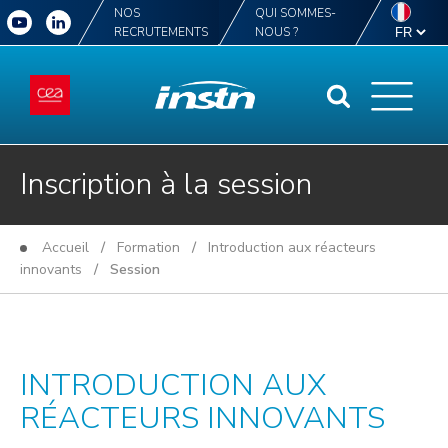
NOS
QUI SOMMES-
RECRUTEMENTS
NOUS ?
Inscription à la session
Accueil
/
Formation
/
Introduction aux réacteurs
innovants
/ Session
INTRODUCTION AUX
RÉACTEURS INNOVANTS