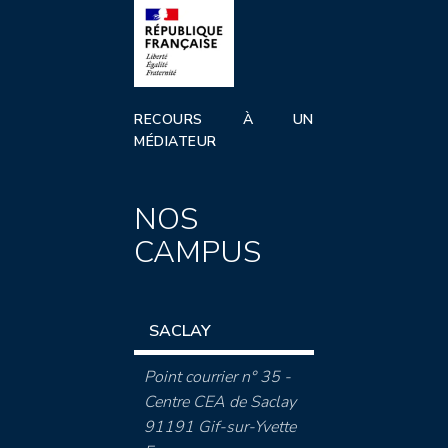
RECOURS À UN
MÉDIATEUR
NOS
CAMPUS
SACLAY
Point courrier n° 35 -
Centre CEA de Saclay
91191 Gif-sur-Yvette