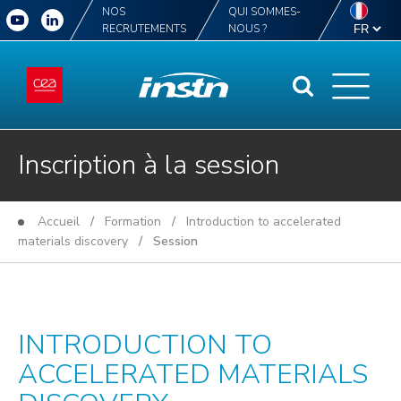
NOS
QUI SOMMES-
RECRUTEMENTS
NOUS ?
Inscription à la session
Accueil
/
Formation
/
Introduction to accelerated
materials discovery
/ Session
INTRODUCTION TO
ACCELERATED MATERIALS