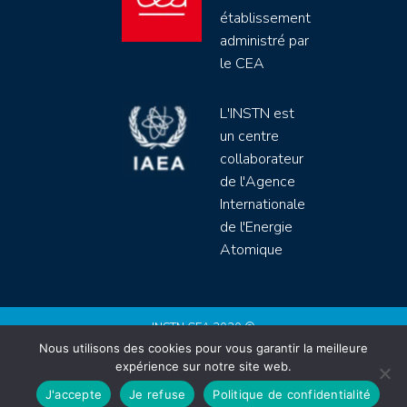
établissement
administré par
le CEA
L'INSTN est
un centre
collaborateur
de l'Agence
Internationale
de l'Energie
Atomique
INSTN CEA 2020 ©
Nous utilisons des cookies pour vous garantir la meilleure
Politique de protection de données (rgpd)
expérience sur notre site web.
Règlement intérieur
Mentions légales
CGV
J'accepte
Je refuse
Politique de confidentialité
Site by
Youdemus