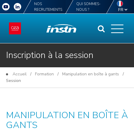
NOS
QUI SOMMES-
RECRUTEMENTS
NOUS ?
Inscription à la session
Accueil
/
Formation
/
Manipulation en boîte à gants
/
Session
MANIPULATION EN BOÎTE À
GANTS