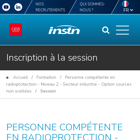
NOS
QUI SOMMES-
RECRUTEMENTS
NOUS ?
Inscription à la session
Accueil
/
Formation
/
Personne compétente en
radioprotection - Niveau 2 - Secteur industrie - Option sources
non scellées
/ Session
PERSONNE COMPÉTENTE
EN RADIOPROTECTION -