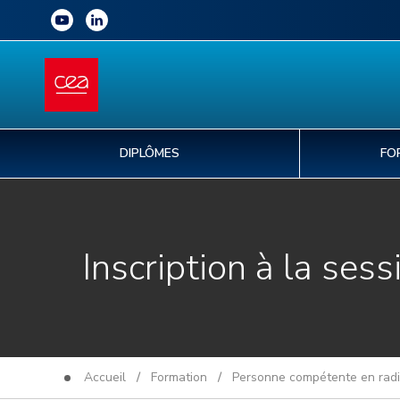
DIPLÔMES
FO
Inscription à la sess
Accueil
/
Formation
/
Personne compétente en radio