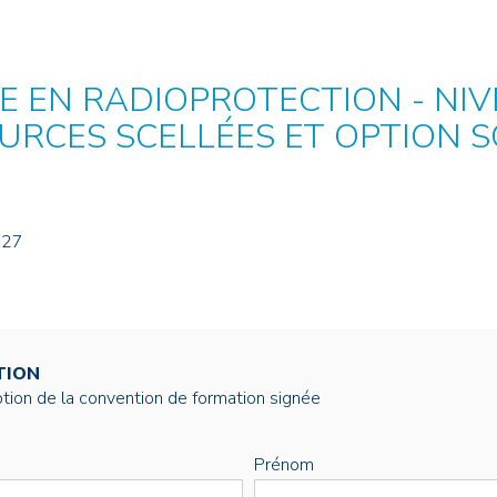
NOS ALUMNI
SERVICES DIGITAUX
LES ASSOCIATIONS
CATALOGUE
 EN RADIOPROTECTION - NIVE
OURCES SCELLÉES ET OPTION 
027
TION
éption de la convention de formation signée
Prénom