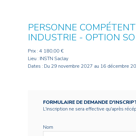
Credit : L. Godart/CEA
Credit : L. Godart/CEA
Crédit : vgajic
Crédit : P.Stroppa / CEA
PERSONNE COMPÉTENTE
INDUSTRIE - OPTION S
Prix : 4 180,00 €
Lieu : INSTN Saclay
Dates : Du 29 novembre 2027 au 16 décembre 2
FORMULAIRE DE DEMANDE D'INSCRIP
L'inscription ne sera effective qu'après réc
Nom