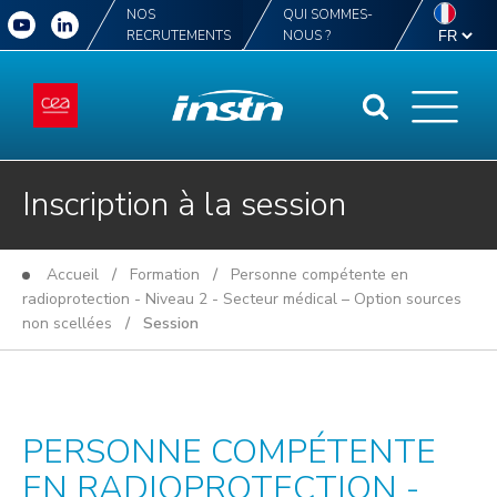
NOS
QUI SOMMES-
RECRUTEMENTS
NOUS ?
Inscription à la session
Accueil
/
Formation
/
Personne compétente en
radioprotection - Niveau 2 - Secteur médical – Option sources
non scellées
/ Session
PERSONNE COMPÉTENTE
EN RADIOPROTECTION -