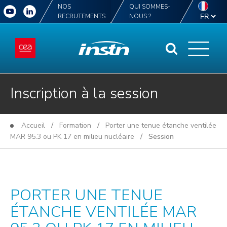
NOS
QUI SOMMES-
RECRUTEMENTS
NOUS ?
Inscription à la session
Accueil
/
Formation
/
Porter une tenue étanche ventilée
MAR 95.3 ou PK 17 en milieu nucléaire
/ Session
PORTER UNE TENUE
ÉTANCHE VENTILÉE MAR