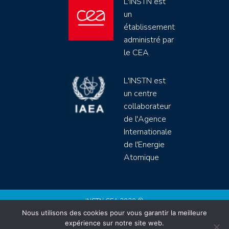
L'INSTN est
un
établissement
administré par
le CEA
L'INSTN est
un centre
collaborateur
de l'Agence
Internationale
de l'Energie
Atomique
INSTN CEA 2020 ©
Nous utilisons des cookies pour vous garantir la meilleure
Politique de protection de données (rgpd)
expérience sur notre site web.
Règlement intérieur
Mentions légales
CGV