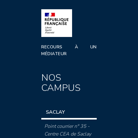
RECOURS À UN
MÉDIATEUR
NOS
CAMPUS
SACLAY
Point courrier n° 35 -
Centre CEA de Saclay