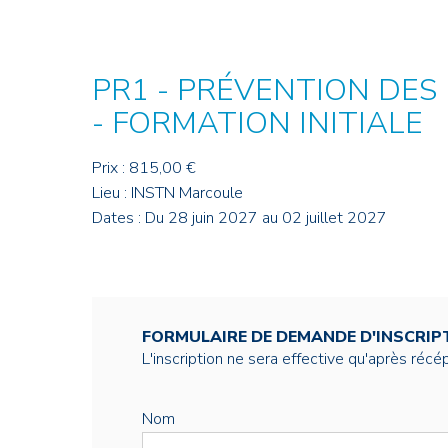
Credit : L. Godart/CEA
Credit : L. Godart/CEA
Crédit : vgajic
Crédit : P.Stroppa / CEA
PR1 - PRÉVENTION DES
- FORMATION INITIALE
Prix : 815,00 €
Lieu : INSTN Marcoule
Dates : Du 28 juin 2027 au 02 juillet 2027
FORMULAIRE DE DEMANDE D'INSCRIP
L'inscription ne sera effective qu'après réc
Nom