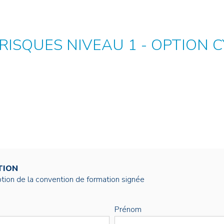
NOS ALUMNI
SERVICES DIGITAUX
LES ASSOCIATIONS
CATALOGUE
 RISQUES NIVEAU 1 - OPTION
TION
éption de la convention de formation signée
Prénom