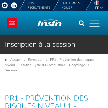
NOS
QUI SOMMES-
RECRUTEMENTS
NOUS ?
Inscription à la session
Accueil
/
Formation
/
PR1 - Prévention des risques
niveau 1 - Option Cycle du Combustible - Recyclage
/
Session
PR1 - PRÉVENTION DES
RISQUES NIVEAU 1 -