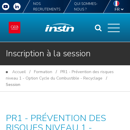
NOS
QUI SOMMES-
RECRUTEMENTS
NOUS ?
Inscription à la session
Accueil
/
Formation
/
PR1 - Prévention des risques
niveau 1 - Option Cycle du Combustible - Recyclage
/
Session
PR1 - PRÉVENTION DES
RISQUES NIVEAU 1 -