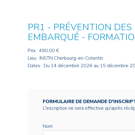
Credit : L. Godart/CEA
Credit : L. Godart/CEA
Crédit : vgajic
Crédit : P.Stroppa / CEA
PR1 - PRÉVENTION DES
EMBARQUÉ - FORMATIO
Prix : 490,00 €
Lieu : INSTN Cherbourg-en-Cotentin
Dates : Du 14 décembre 2026 au 15 décembre 2
FORMULAIRE DE DEMANDE D'INSCRIP
L'inscription ne sera effective qu'après réc
Nom