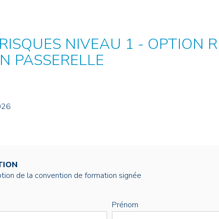
NOS ALUMNI
SERVICES DIGITAUX
LES ASSOCIATIONS
CATALOGUE
 RISQUES NIVEAU 1 - OPTION
N PASSERELLE
026
TION
éption de la convention de formation signée
Prénom