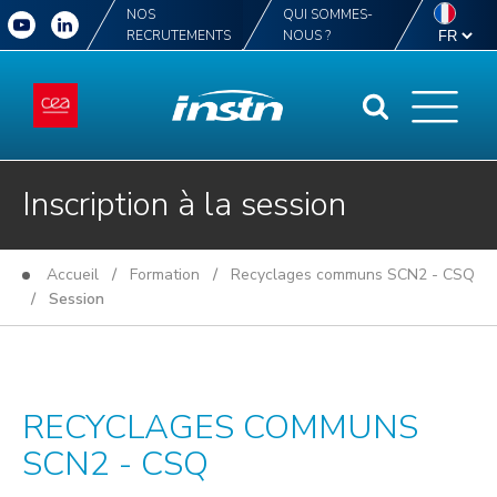
NOS
QUI SOMMES-
RECRUTEMENTS
NOUS ?
Inscription à la session
Accueil
/
Formation
/
Recyclages communs SCN2 - CSQ
/ Session
RECYCLAGES COMMUNS
SCN2 - CSQ