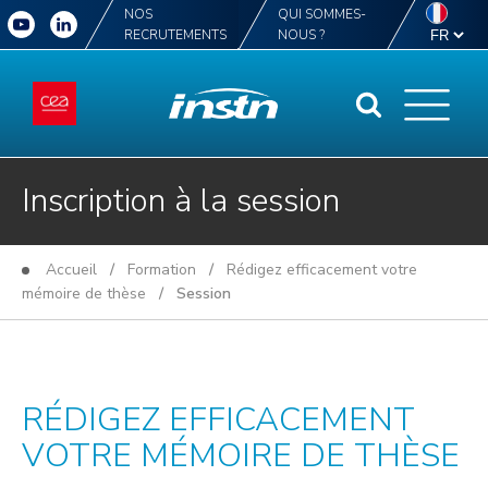
NOS
QUI SOMMES-
RECRUTEMENTS
NOUS ?
Inscription à la session
Accueil
/
Formation
/
Rédigez efficacement votre
mémoire de thèse
/ Session
RÉDIGEZ EFFICACEMENT
VOTRE MÉMOIRE DE THÈSE