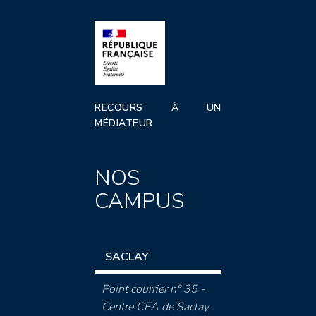
RECOURS À UN
MÉDIATEUR
NOS
CAMPUS
SACLAY
Point courrier n° 35 -
Centre CEA de Saclay