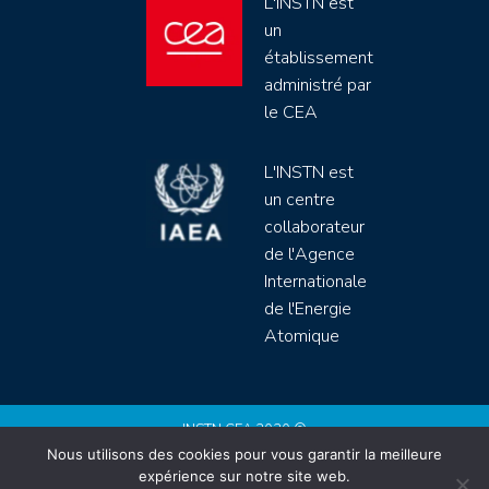
L'INSTN est
un
établissement
administré par
le CEA
L'INSTN est
un centre
collaborateur
de l'Agence
Internationale
de l'Energie
Atomique
INSTN CEA 2020 ©
Nous utilisons des cookies pour vous garantir la meilleure
Politique de protection de données (rgpd)
expérience sur notre site web.
Règlement intérieur
Mentions légales
CGV