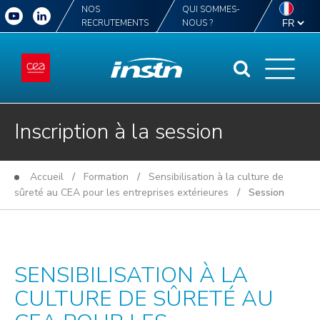
NOS
QUI SOMMES-
RECRUTEMENTS
NOUS ?
Inscription à la session
Accueil
/
Formation
/
Sensibilisation à la culture de
sûreté au CEA pour les entreprises extérieures
/ Session
SENSIBILISATION À LA
CULTURE DE SÛRETÉ AU