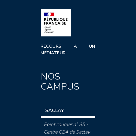
RECOURS À UN
MÉDIATEUR
NOS
CAMPUS
SACLAY
Point courrier n° 35 -
Centre CEA de Saclay