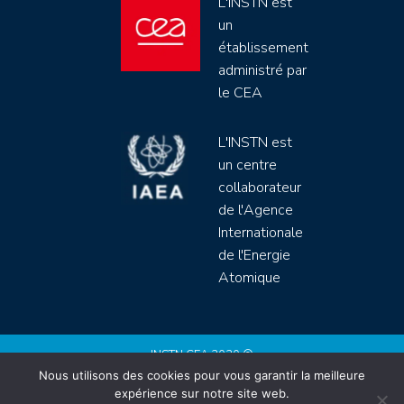
L'INSTN est
un
établissement
administré par
le CEA
L'INSTN est
un centre
collaborateur
de l'Agence
Internationale
de l'Energie
Atomique
INSTN CEA 2020 ©
Nous utilisons des cookies pour vous garantir la meilleure
Politique de protection de données (rgpd)
expérience sur notre site web.
Règlement intérieur
Mentions légales
CGV