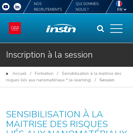
NOS
QUI SOMMES-
RECRUTEMENTS
NOUS ?
Inscription à la session
Accueil
/
Formation
/
Sensibilisation à la maitrise des
risques liés aux nanomatériaux * (e-learning)
/ Session
SENSIBILISATION À LA
MAITRISE DES RISQUES