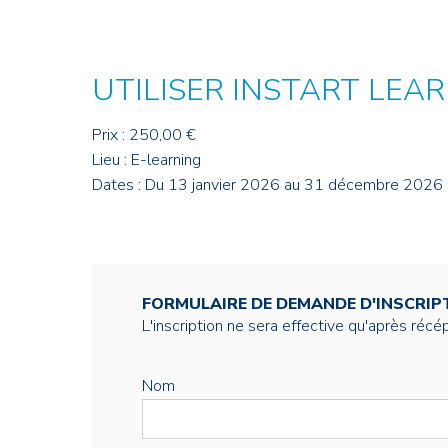
Credit : L. Godart/CEA
Credit : L. Godart/CEA
Crédit : vgajic
Crédit : P.Stroppa / CEA
UTILISER INSTART LE
Prix : 250,00 €
Lieu : E-learning
Dates : Du 13 janvier 2026 au 31 décembre 2026
FORMULAIRE DE DEMANDE D'INSCRIP
L'inscription ne sera effective qu'après réc
Nom