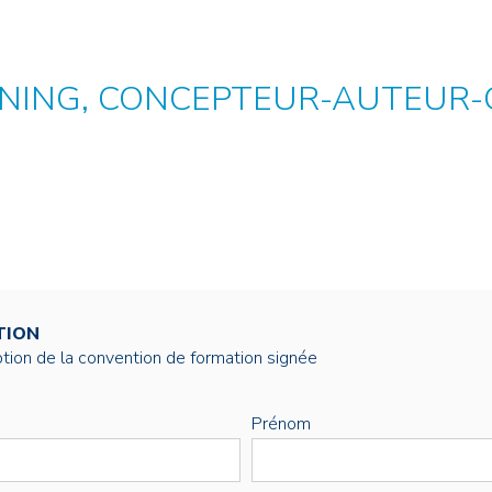
NOS ALUMNI
SERVICES DIGITAUX
LES ASSOCIATIONS
CATALOGUE
ARNING, CONCEPTEUR-AUTEUR
TION
éption de la convention de formation signée
Prénom