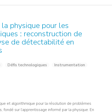
NOS ALUMNI
SERVICES DIGITAUX
LES ASSOCIATIONS
CATALOGUE
 la physique pour les
ques : reconstruction de
se de détectabilité en
s
e
Défis technologiques
Instrumentation
ue et algorithmique pour la résolution de problèmes
fondé sur l’apprentissage informé par la physique. En