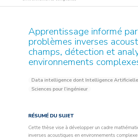
Credit : L. Godart/CEA
Credit : L. Godart/CEA
Crédit : vgajic
Crédit : P.Stroppa / CEA
Apprentissage informé par
problèmes inverses acousti
champs, détection et analy
environnements complexe
Data intelligence dont Intelligence Artificiell
Sciences pour l’ingénieur
RÉSUMÉ DU SUJET
Cette thèse vise à développer un cadre mathématiq
inverses acoustiques en environnements complexes, 