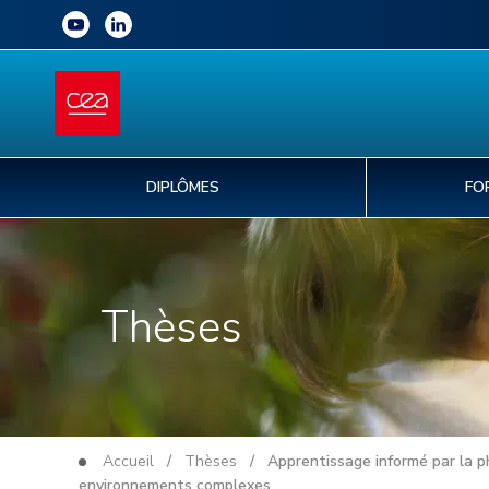
DIPLÔMES
FO
Thèses
Accueil
/
Thèses
/ Apprentissage informé par la phy
environnements complexes