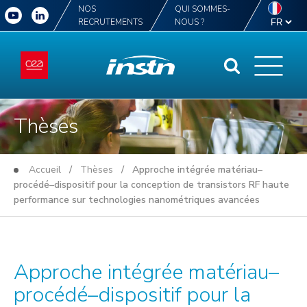
NOS
QUI SOMMES-
RECRUTEMENTS
NOUS ?
Thèses
Accueil
/
Thèses
/ Approche intégrée matériau–
procédé–dispositif pour la conception de transistors RF haute
performance sur technologies nanométriques avancées
Approche intégrée matériau–
procédé–dispositif pour la