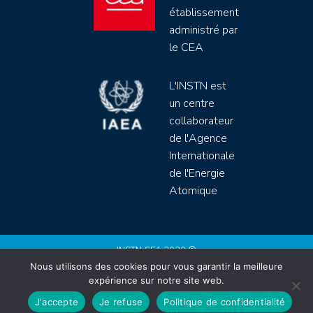
établissement
administré par
le CEA
L'INSTN est
un centre
collaborateur
de l'Agence
Internationale
de l'Energie
Atomique
INSTN CEA 2020 ©
Nous utilisons des cookies pour vous garantir la meilleure
Politique de protection de données (rgpd)
expérience sur notre site web.
Règlement intérieur
Mentions légales
CGV
J'accepte
Je refuse
Politique de confidentialité
Site by
Youdemus