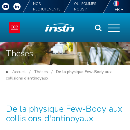
NOS
QUI SOMMES-
RECRUTEMENTS
NOUS ?
Thèses
Accueil
/
Thèses
/ De la physique Few-Body aux
collisions d'antinoyaux
De la physique Few-Body aux
collisions d'antinoyaux