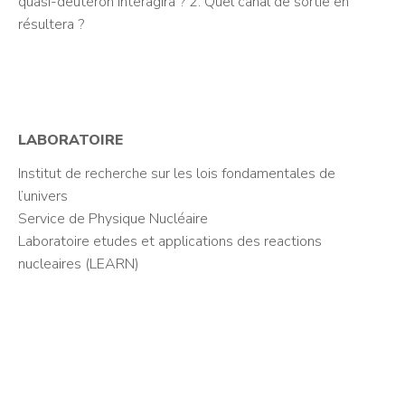
quasi-deutéron interagira ? 2. Quel canal de sortie en
résultera ?
LABORATOIRE
Institut de recherche sur les lois fondamentales de
l’univers
Service de Physique Nucléaire
Laboratoire etudes et applications des reactions
nucleaires (LEARN)