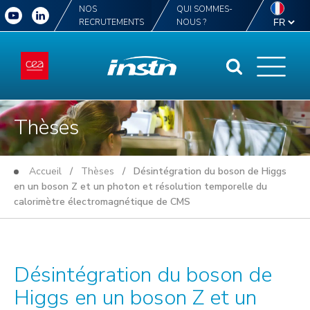
NOS
QUI SOMMES-
RECRUTEMENTS
NOUS ?
Thèses
Accueil
/
Thèses
/ Désintégration du boson de Higgs
en un boson Z et un photon et résolution temporelle du
calorimètre électromagnétique de CMS
Désintégration du boson de
Higgs en un boson Z et un