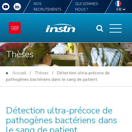
NOS
QUI SOMMES-
RECRUTEMENTS
NOUS ?
Thèses
Accueil
/
Thèses
/ Détection ultra-précoce de
pathogènes bactériens dans le sang de patient
Détection ultra-précoce de
pathogènes bactériens dans
le sang de patient