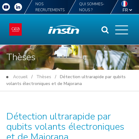
NOS
QUI SOMMES-
RECRUTEMENTS
NOUS ?
Thèses
Accueil
/
Thèses
/ Détection ultrarapide par qubits
volants électroniques et de Majorana
Détection ultrarapide par
qubits volants électroniques
et de Majorana