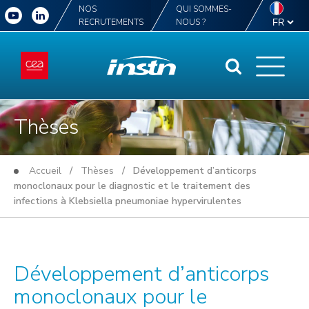
NOS
QUI SOMMES-
RECRUTEMENTS
NOUS ?
Thèses
Accueil
/
Thèses
/ Développement d’anticorps
monoclonaux pour le diagnostic et le traitement des
infections à Klebsiella pneumoniae hypervirulentes
Développement d’anticorps
monoclonaux pour le