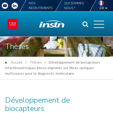
NOS
QUI SOMMES-
RECRUTEMENTS
NOUS ?
Thèses
Accueil
/
Thèses
/ Développement de biocapteurs
interférométriques photo-imprimés sur fibres optiques
multicoeurs pour le diagnostic moléculaire
Développement de
biocapteurs