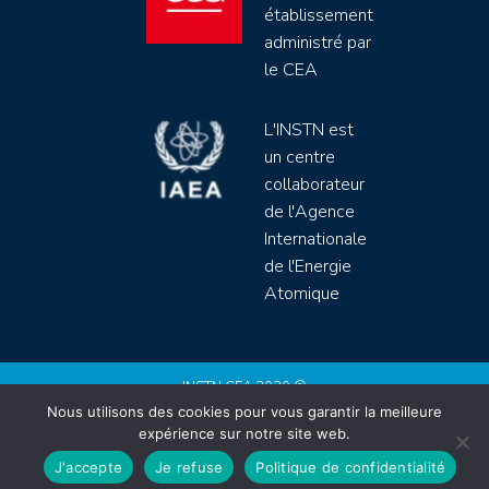
établissement
administré par
le CEA
L'INSTN est
un centre
collaborateur
de l'Agence
Internationale
de l'Energie
Atomique
INSTN CEA 2020 ©
Nous utilisons des cookies pour vous garantir la meilleure
Politique de protection de données (rgpd)
expérience sur notre site web.
Règlement intérieur
Mentions légales
CGV
J'accepte
Je refuse
Politique de confidentialité
Site by
Youdemus