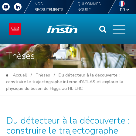
NOS
QUI SOMMES-
RECRUTEMENTS
NOUS ?
Thèses
Accueil
/
Thèses
/ Du détecteur à la découverte :
construire le trajectographe interne d’ATLAS et explorer la
physique du boson de Higgs au HL-LHC
Du détecteur à la découverte :
construire le trajectographe