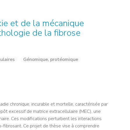
NOS ALUMNI
SERVICES DIGITAUX
LES ASSOCIATIONS
CATALOGUE
xie et de la mécanique
thologie de la fibrose
lulaires
Génomique, protéomique
adie chronique, incurable et mortelle, caractérisée par
dépôt excessif de matrice extracellulaire (MEC), une
naire. Ces modifications perturbent les interactions
pro-fibrosant. Ce projet de thèse vise à comprendre