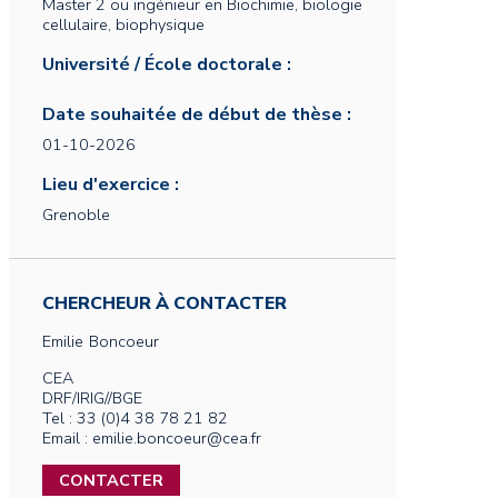
Master 2 ou ingénieur en Biochimie, biologie
cellulaire, biophysique
Université / École doctorale :
Date souhaitée de début de thèse :
01-10-2026
Lieu d'exercice :
Grenoble
CHERCHEUR À CONTACTER
Emilie
Boncoeur
CEA
DRF/IRIG//BGE
Tel : 33 (0)4 38 78 21 82
Email : emilie.boncoeur@cea.fr
CONTACTER