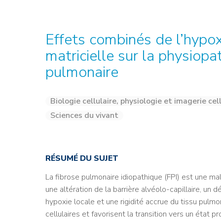
Credit : L. Godart/CEA
Credit : L. Godart/CEA
Crédit : vgajic
Crédit : P.Stroppa / CEA
Effets combinés de l’hypo
matricielle sur la physiopa
pulmonaire
Biologie cellulaire, physiologie et imagerie cel
Sciences du vivant
RÉSUMÉ DU SUJET
La fibrose pulmonaire idiopathique (FPI) est une mal
une altération de la barrière alvéolo-capillaire, un 
hypoxie locale et une rigidité accrue du tissu pulmo
cellulaires et favorisent la transition vers un état 