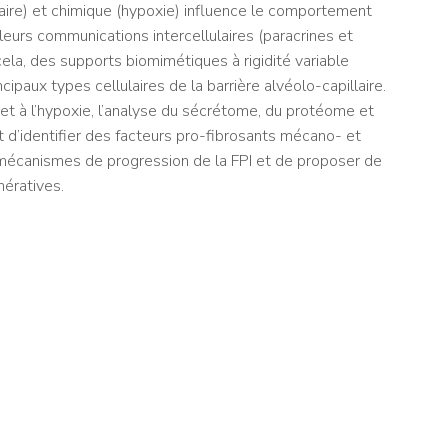
aire) et chimique (hypoxie) influence le comportement
leurs communications intercellulaires (paracrines et
 cela, des supports biomimétiques à rigidité variable
ipaux types cellulaires de la barrière alvéolo-capillaire.
té et à l’hypoxie, l’analyse du sécrétome, du protéome et
st d’identifier des facteurs pro-fibrosants mécano- et
mécanismes de progression de la FPI et de proposer de
ératives.