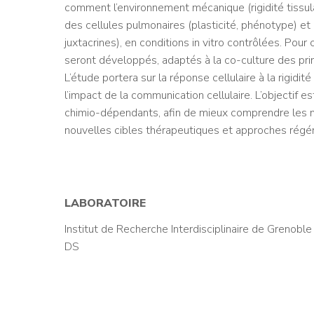
comment l’environnement mécanique (rigidité tissul
des cellules pulmonaires (plasticité, phénotype) et 
juxtacrines), en conditions in vitro contrôlées. Pour
seront développés, adaptés à la co-culture des princ
L’étude portera sur la réponse cellulaire à la rigidi
l’impact de la communication cellulaire. L’objectif e
chimio-dépendants, afin de mieux comprendre les 
nouvelles cibles thérapeutiques et approches régén
LABORATOIRE
Institut de Recherche Interdisciplinaire de Grenoble
DS