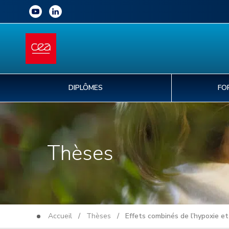
DIPLÔMES
FO
Thèses
Accueil
/
Thèses
/ Effets combinés de l’hypoxie et d