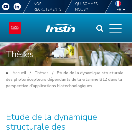
NOS
QUI SOMMES-
RECRUTEMENTS
NOUS ?
Thèses
Accueil
/
Thèses
/ Etude de la dynamique structurale
des photorécepteurs dépendants de la vitamine B12 dans la
perspective d'applications biotechnologiques
Etude de la dynamique
structurale des