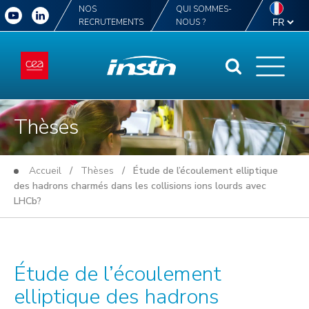
NOS
QUI SOMMES-
RECRUTEMENTS
NOUS ?
Thèses
Accueil
/
Thèses
/ Étude de l’écoulement elliptique
des hadrons charmés dans les collisions ions lourds avec
LHCb?
Étude de l’écoulement
elliptique des hadrons