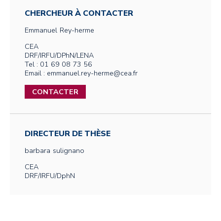
CHERCHEUR À CONTACTER
Emmanuel
Rey-herme
CEA
DRF/IRFU/DPhN/LENA
Tel : 01 69 08 73 56
Email : emmanuel.rey-herme@cea.fr
CONTACTER
DIRECTEUR DE THÈSE
barbara
sulignano
CEA
DRF/IRFU/DphN