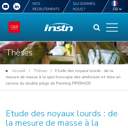
NOS
QUI SOMMES-
RECRUTEMENTS
NOUS ?
Thèses
Accueil
/
Thèses
/ Etude des noyaux lourds : de la
mesure de masse à la spectroscopie des américium et mise en
service du double piège de Penning PIPERADE
Etude des noyaux lourds : de
la mesure de masse à la