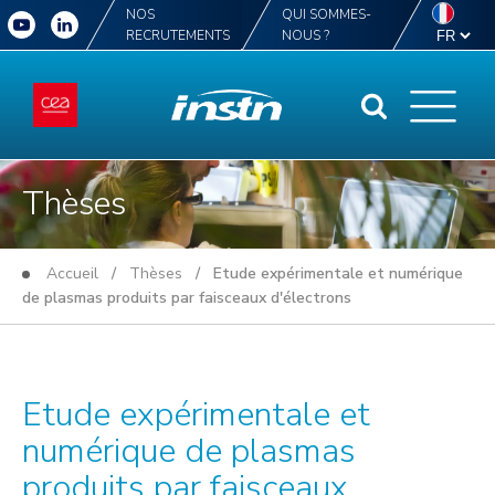
NOS
QUI SOMMES-
RECRUTEMENTS
NOUS ?
Thèses
Accueil
/
Thèses
/ Etude expérimentale et numérique
de plasmas produits par faisceaux d'électrons
Etude expérimentale et
numérique de plasmas
produits par faisceaux