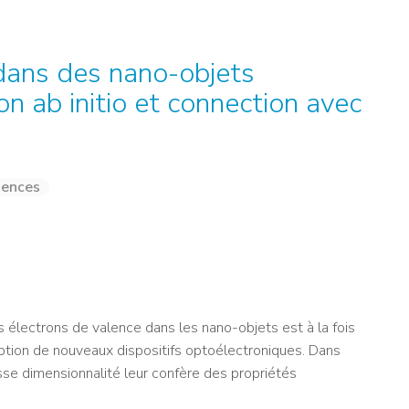
NOS ALUMNI
SERVICES DIGITAUX
LES ASSOCIATIONS
CATALOGUE
 dans des nano-objets
on ab initio et connection avec
iences
électrons de valence dans les nano-objets est à la fois
eption de nouveaux dispositifs optoélectroniques. Dans
se dimensionnalité leur confère des propriétés