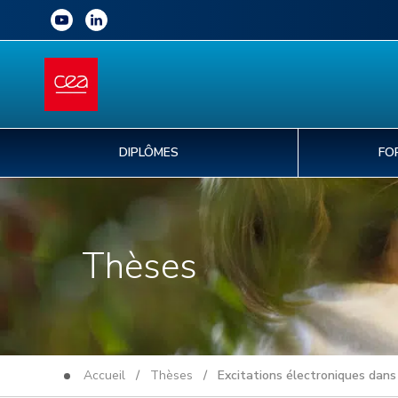
DIPLÔMES
FO
Thèses
Accueil
/
Thèses
/ Excitations électroniques dans de