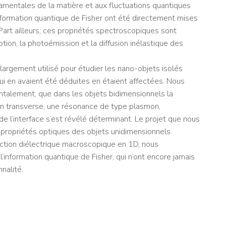
damentales de la matière et aux fluctuations quantiques
information quantique de Fisher ont été directement mises
Part ailleurs, ces propriétés spectroscopiques sont
tion, la photoémission et la diffusion inélastique des
rgement utilisé pour étudier les nano-objets isolés
qui en avaient été déduites en étaient affectées. Nous
talement, que dans les objets bidimensionnels la
ion transverse, une résonance de type plasmon,
e l’interface s’est révélé déterminant. Le projet que nous
propriétés optiques des objets unidimensionnels.
nction diélectrique macroscopique en 1D, nous
 l’information quantique de Fisher, qui n’ont encore jamais
nalité.