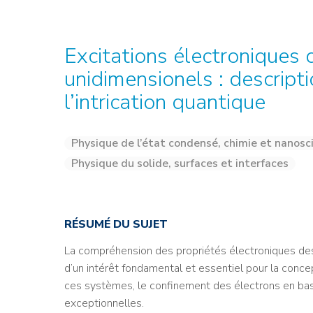
Credit : L. Godart/CEA
Credit : L. Godart/CEA
Crédit : vgajic
Crédit : P.Stroppa / CEA
Excitations électroniques
unidimensionels : descripti
l’intrication quantique
Physique de l’état condensé, chimie et nanosc
Physique du solide, surfaces et interfaces
RÉSUMÉ DU SUJET
La compréhension des propriétés électroniques des 
d’un intérêt fondamental et essentiel pour la conc
ces systèmes, le confinement des électrons en bas
exceptionnelles.