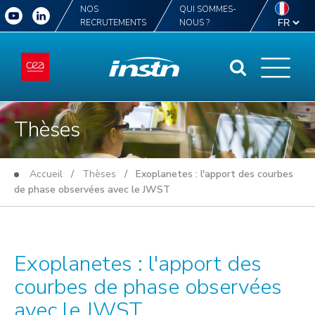
NOS
QUI SOMMES-
RECRUTEMENTS
NOUS ?
Thèses
Accueil
/
Thèses
/ Exoplanetes : l'apport des courbes
de phase observées avec le JWST
Exoplanetes : l'apport des
courbes de phase observées
avec le JWST