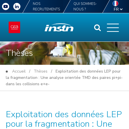
NOS
QUI SOMMES-
RECRUTEMENTS
NOUS ?
Thèses
Accueil
/
Thèses
/ Exploitation des données LEP pour
la fragmentation : Une analyse orientée TMD des paires pi+pi-
dans les collisions e+e-
Exploitation des données LEP
pour la fragmentation : Une