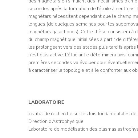
des magnétars en simulant des mécanismes d'ampli
secondes après la formation de l’étoile à neutrons.
magnétars nécessitent cependant que le champ mag
longues (de quelques semaines pour les supernovae
magnétars galactiques). Cette thèse consistera à 
du champ magnétique initialisées à partir de diffé
les prolongeant vers des stades plus tardifs après 
n’est plus active. L’étudiant.e déterminera ainsi 
premières secondes va évoluer pour éventuellement 
à caractériser la topologie et à le confronter aux 
LABORATOIRE
Institut de recherche sur les lois fondamentales de 
Direction d’Astrophysique
Laboratoire de modélisation des plasmas astrophy