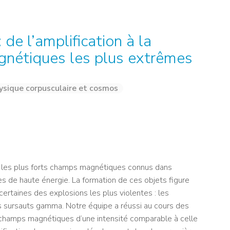
NOS ALUMNI
SERVICES DIGITAUX
LES ASSOCIATIONS
CATALOGUE
de l’amplification à la
gnétiques les plus extrêmes
ysique corpusculaire et cosmos
t les plus forts champs magnétiques connus dans
 de haute énergie. La formation de ces objets figure
certaines des explosions les plus violentes : les
 sursauts gamma. Notre équipe a réussi au cours des
champs magnétiques d’une intensité comparable à celle