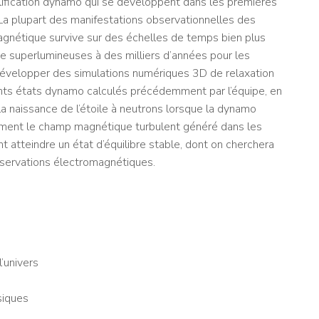
fication dynamo qui se développent dans les premières
 La plupart des manifestations observationnelles des
nétique survive sur des échelles de temps bien plus
 superlumineuses à des milliers d’années pour les
développer des simulations numériques 3D de relaxation
rents états dynamo calculés précédemment par l’équipe, en
la naissance de l’étoile à neutrons lorsque la dynamo
comment le champ magnétique turbulent généré dans les
atteindre un état d’équilibre stable, dont on cherchera
observations électromagnétiques.
l’univers
siques