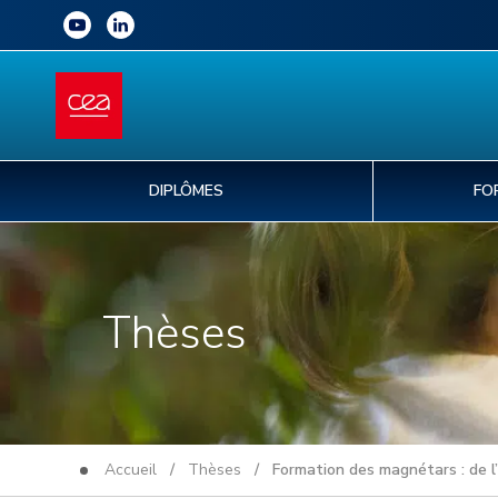
DIPLÔMES
FO
Thèses
Accueil
/
Thèses
/ Formation des magnétars : de l’a