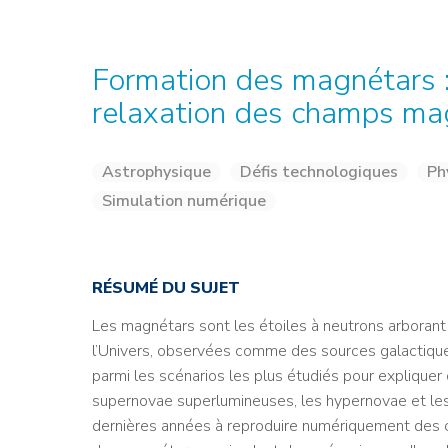
Credit : L. Godart/CEA
Credit : L. Godart/CEA
Crédit : vgajic
Crédit : P.Stroppa / CEA
Formation des magnétars : 
relaxation des champs ma
Astrophysique
Défis technologiques
Ph
Simulation numérique
RÉSUMÉ DU SUJET
Les magnétars sont les étoiles à neutrons arboran
l’Univers, observées comme des sources galactiques
parmi les scénarios les plus étudiés pour expliquer 
supernovae superlumineuses, les hypernovae et les
dernières années à reproduire numériquement des 