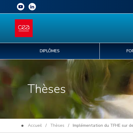
DIPLÔMES
FO
Thèses
Accueil
/
Thèses
/ Implémentation du TFHE sur de