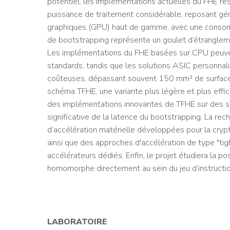
potentiel, les implémentations actuelles du FHE re
puissance de traitement considérable, reposant g
graphiques (GPU) haut de gamme, avec une consomma
de bootstrapping représente un goulet d’étranglem
Les implémentations du FHE basées sur CPU peuve
standards, tandis que les solutions ASIC personnal
coûteuses, dépassant souvent 150 mm² de surface en
schéma TFHE, une variante plus légère et plus effic
des implémentations innovantes de TFHE sur des s
significative de la latence du bootstrapping. La re
d’accélération matérielle développées pour la cryp
ainsi que des approches d'accélération de type "ti
accélérateurs dédiés. Enfin, le projet étudiera la po
homomorphe directement au sein du jeu d’instructi
LABORATOIRE