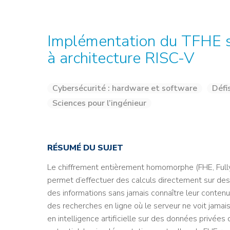
Credit : L. Godart/CEA
Credit : L. Godart/CEA
Crédit : vgajic
Crédit : P.Stroppa / CEA
Implémentation du TFHE 
à architecture RISC-V
Cybersécurité : hardware et software
Défi
Sciences pour l’ingénieur
RÉSUMÉ DU SUJET
Le chiffrement entièrement homomorphe (FHE, Full
permet d’effectuer des calculs directement sur des d
des informations sans jamais connaître leur contenu
des recherches en ligne où le serveur ne voit jama
en intelligence artificielle sur des données privée