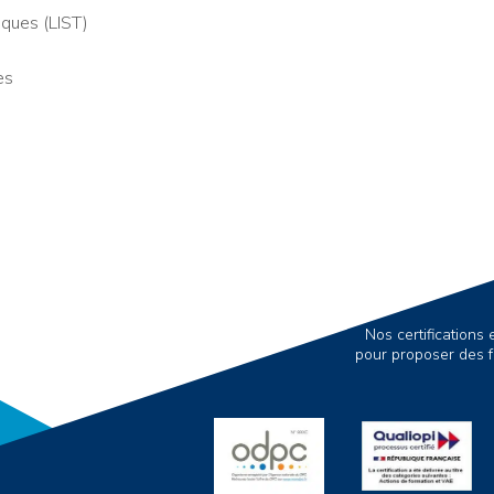
ques (LIST)
es
Nos certification
pour proposer des f