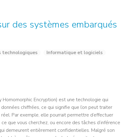
NOS ALUMNI
SERVICES DIGITAUX
LES ASSOCIATIONS
CATALOGUE
sur des systèmes embarqués
s technologiques
Informatique et logiciels
y Homomorphic Encryption) est une technologie qui
onnées chiffrées, ce qui signifie que l’on peut traiter
 réel. Par exemple, elle pourrait permettre d’effectuer
is ce que vous cherchez, ou encore des tâches d’inférence
s qui demeurent entièrement confidentielles. Malgré son