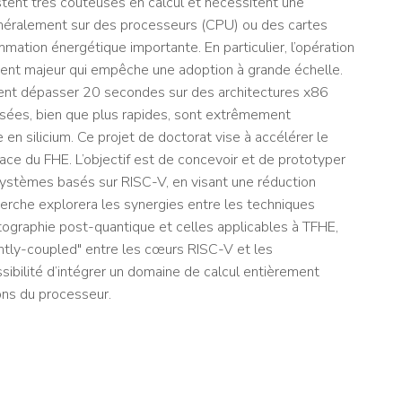
stent très coûteuses en calcul et nécessitent une
énéralement sur des processeurs (CPU) ou des cartes
tion énergétique importante. En particulier, l’opération
ent majeur qui empêche une adoption à grande échelle.
nt dépasser 20 secondes sur des architectures x86
isées, bien que plus rapides, sont extrêmement
 silicium. Ce projet de doctorat vise à accélérer le
ace du FHE. L’objectif est de concevoir et de prototyper
ystèmes basés sur RISC-V, en visant une réduction
cherche explorera les synergies entre les techniques
tographie post-quantique et celles applicables à TFHE,
ghtly-coupled" entre les cœurs RISC-V et les
ssibilité d’intégrer un domaine de calcul entièrement
ons du processeur.