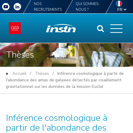
NOS
QUI SOMMES-
RECRUTEMENTS
NOUS ?
Thèses
Accueil
/
Thèses
/ Inférence cosmologique à partir de
l'abondance des amas de galaxies détectés par cisaillement
gravitationnel sur les données de la mission Euclid
Inférence cosmologique à
partir de l'abondance des