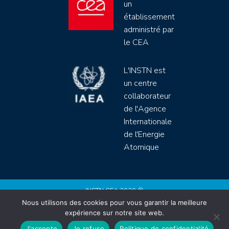
un
établissement
administré par
le CEA
L'INSTN est
un centre
collaborateur
de l'Agence
Internationale
de l'Energie
Atomique
INSTN CEA 2020 ©
Nous utilisons des cookies pour vous garantir la meilleure
Politique de protection de données (rgpd)
expérience sur notre site web.
Règlement intérieur
Mentions légales
CGV
J'accepte
Je refuse
Politique de confidentialité