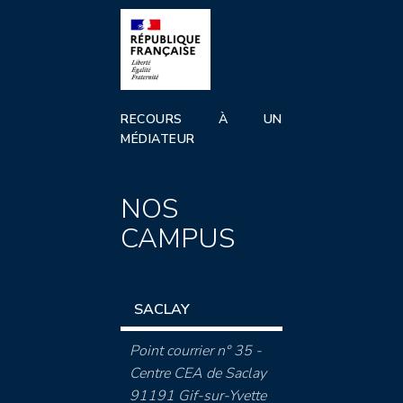
RECOURS À UN
MÉDIATEUR
NOS
CAMPUS
SACLAY
Point courrier n° 35 -
Centre CEA de Saclay
91191 Gif-sur-Yvette