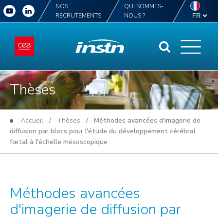
NOS
QUI SOMMES-
RECRUTEMENTS
NOUS ?
Thèses
Accueil
/
Thèses
/ Méthodes avancées d'imagerie de
diffusion par blocs pour l'étude du développement cérébral
fœtal à l'échelle mésoscopique
Méthodes avancées
d'imagerie de diffusion par