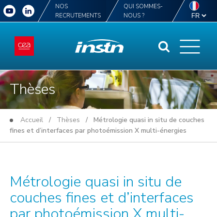
NOS
QUI SOMMES-
RECRUTEMENTS
NOUS ?
Thèses
Accueil
/
Thèses
/ Métrologie quasi in situ de couches
fines et d’interfaces par photoémission X multi-énergies
Métrologie quasi in situ de
couches fines et d’interfaces
par photoémission X multi-