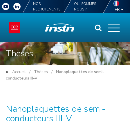
NOS
QUI SOMMES-
RECRUTEMENTS
NOUS ?
Thèses
Accueil
/
Thèses
/ Nanoplaquettes de semi-
conducteurs III-V
Nanoplaquettes de semi-
conducteurs III-V