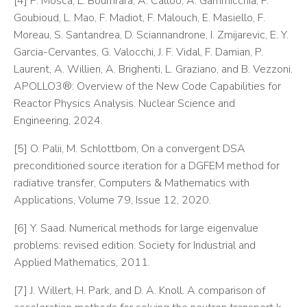
[4] P. Mosca, L. Bourhrara, A. Calloo, A. Gammicchia, F.
Goubioud, L. Mao, F. Madiot, F. Malouch, E. Masiello, F.
Moreau, S. Santandrea, D. Sciannandrone, I. Zmijarevic, E. Y.
Garcia-Cervantes, G. Valocchi, J. F. Vidal, F. Damian, P.
Laurent, A. Willien, A. Brighenti, L. Graziano, and B. Vezzoni.
APOLLO3®: Overview of the New Code Capabilities for
Reactor Physics Analysis. Nuclear Science and
Engineering, 2024.
[5] O. Palii, M. Schlottbom, On a convergent DSA
preconditioned source iteration for a DGFEM method for
radiative transfer, Computers & Mathematics with
Applications, Volume 79, Issue 12, 2020.
[6] Y. Saad. Numerical methods for large eigenvalue
problems: revised edition. Society for Industrial and
Applied Mathematics, 2011.
[7] J. Willert, H. Park, and D. A. Knoll. A comparison of