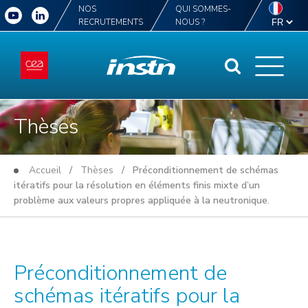
NOS
QUI SOMMES-
RECRUTEMENTS
NOUS ?
Thèses
Accueil
/
Thèses
/ Préconditionnement de schémas
itératifs pour la résolution en éléments finis mixte d’un
problème aux valeurs propres appliquée à la neutronique.
Préconditionnement de
schémas itératifs pour la