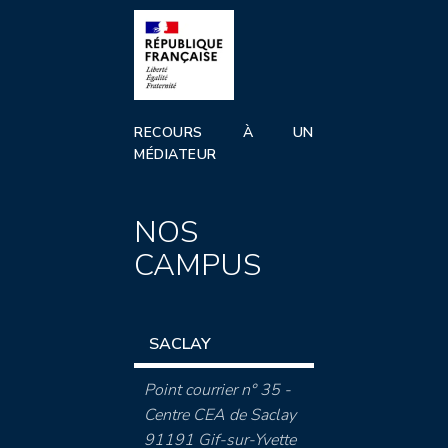
RECOURS À UN
MÉDIATEUR
NOS
CAMPUS
SACLAY
Point courrier n° 35 -
Centre CEA de Saclay
91191 Gif-sur-Yvette