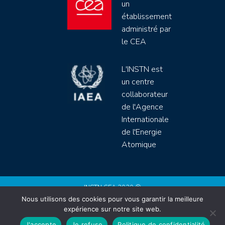
un
établissement
administré par
le CEA
L'INSTN est
un centre
collaborateur
de l'Agence
Internationale
de l'Energie
Atomique
INSTN CEA 2020 ©
Nous utilisons des cookies pour vous garantir la meilleure
Politique de protection de données (rgpd)
expérience sur notre site web.
Règlement intérieur
Mentions légales
CGV
J'accepte
Je refuse
Politique de confidentialité