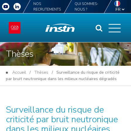
NOS
QUI SOMMES-
RECRUTEMENTS
NOUS ?
Thèses
Accueil
/
Thèses
/ Surveillance du risque de criticité
par bruit neutronique dans les milieux nucléaires dégradés
Surveillance du risque de
criticité par bruit neutronique
dans les milieux nucléaires