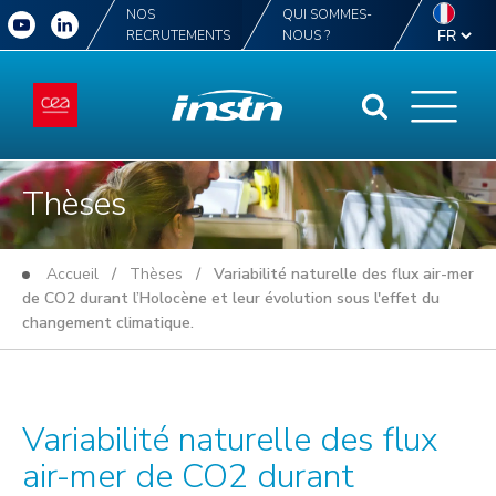
NOS
QUI SOMMES-
RECRUTEMENTS
NOUS ?
Thèses
Accueil
/
Thèses
/ Variabilité naturelle des flux air-mer
de CO2 durant l’Holocène et leur évolution sous l'effet du
changement climatique.
Variabilité naturelle des flux
air-mer de CO2 durant