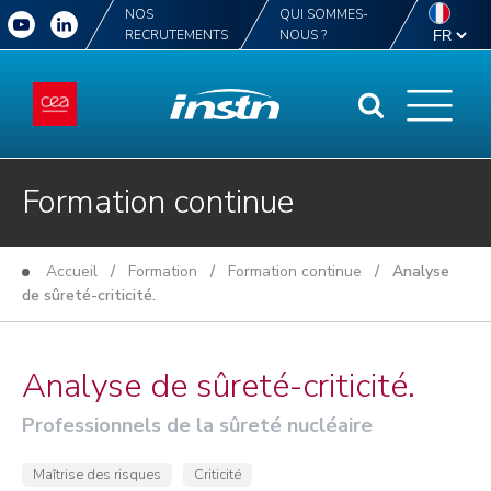
NOS
QUI SOMMES-
RECRUTEMENTS
NOUS ?
Formation continue
Accueil
/
Formation
/
Formation continue
/ Analyse
de sûreté-criticité.
Analyse de sûreté-criticité.
Professionnels de la sûreté nucléaire
Maîtrise des risques
Criticité