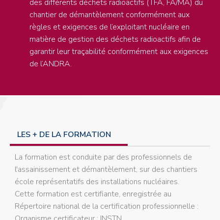
des différents déchets radioactifs (TFA, FA/MA) du
chantier de démantèlement conformément aux
règles et exigences de l’exploitant nucléaire en
matière de gestion des déchets radioactifs afin de
garantir leur traçabilité conformément aux exigences
de l’ANDRA.
LES + DE LA FORMATION
La formation est conduite par des professionnels de
l'assainissement et démantèlement, sur des chantiers
école représentatifs des installations nucléaires.
Cette formation est certifiante, enregistrée au
Répertoire national de la certification professionnelle :
Organisme certificateur : INSTN