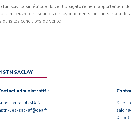
 d'un suivi dosimétrique doivent obligatoirement apporter leur do
ttant en œuvre des sources de rayonnements ionisants et/ou des v
dans les conditions de vente.
INSTN SACLAY
ontact administratif :
Contac
Anne-Laure DUMAIN
Said 
nstn-ues-sac-af@cea.fr
said.h
01 69 