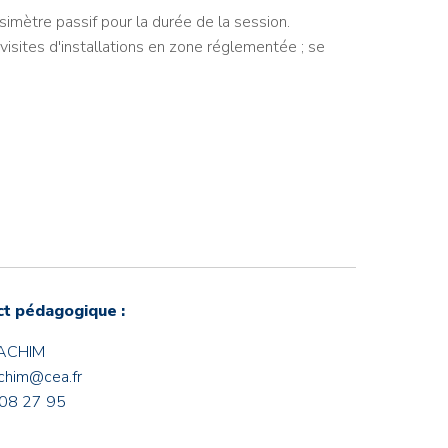
simètre passif pour la durée de la session.
isites d'installations en zone réglementée ; se
t pédagogique :
HACHIM
achim@cea.fr
08 27 95