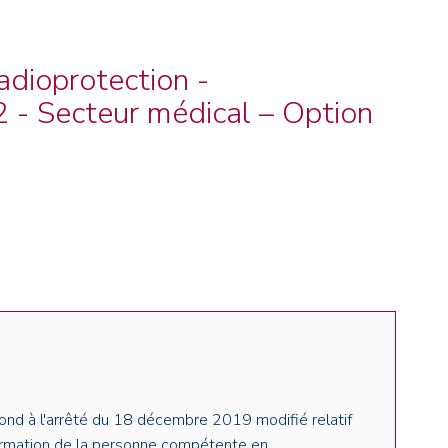
NOS ALUMNI
SERVICES DIGITAUX
LES ASSOCIATIONS
CATALOGUE
dioprotection -
 - Secteur médical – Option
ond à l'arrêté du 18 décembre 2019 modifié relatif
ormation de la personne compétente en