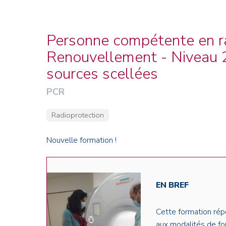
Credit : L. Godart/CEA
Credit : L. Godart/CEA
Crédit : vgajic
Crédit : P.Stroppa / CEA
Personne compétente en ra
Renouvellement - Niveau 2
sources scellées
PCR
Radioprotection
Nouvelle formation !
EN BREF
Cette formation rép
aux modalités de f