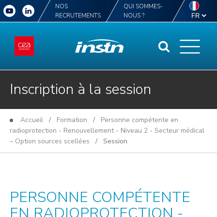
NOS
QUI SOMMES-
RECRUTEMENTS
NOUS ?
Inscription à la session
Accueil
/
Formation
/
Personne compétente en
radioprotection - Renouvellement - Niveau 2 - Secteur médical
– Option sources scellées
/ Session
PERSONNE COMPÉTENTE
EN RADIOPROTECTION -